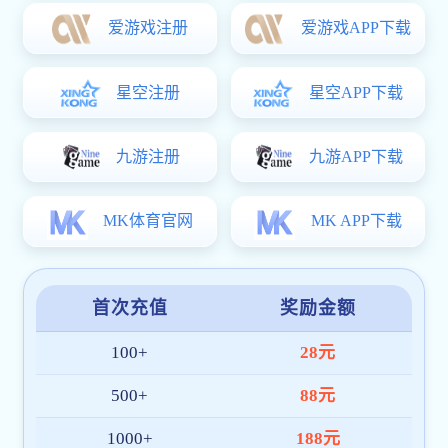
韩国队世界杯奖金揭秘基础津
贴22万冠军奖金全队可达269
万
2026-06-09 13:14
21 次阅读
首页
/
体育看点
在世界杯的舞台上，各国球队不仅争夺荣誉，更面临
丰厚的奖金激励。韩国队在最新一届世界杯中的奖金
制度引起了广泛关注，基础津贴高达22万元，而若获
得冠军，全队奖金可达到269万元。这一金额不仅体
现了比赛的竞技价值，也反映了韩国足球近年来的发
展和投入。在接下来的文章中，我们将从四个方面详
细解析这一奖金制度，包括基础津贴的构成、冠军奖