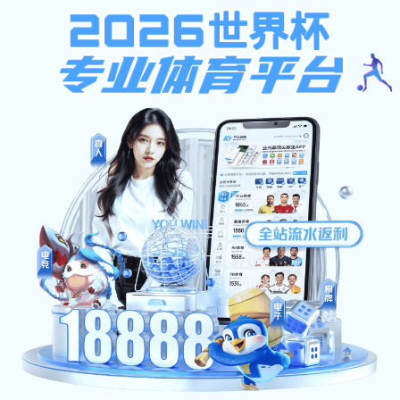
立即注册
世界杯网站推荐
带您畅享全球
体育盛事
专业平台，数据精准，
高清直播
覆盖热门体育项
目。
聚焦足球、篮球、电竞等赛事，
每日内容实时更
新
。
极速访问
下载APP