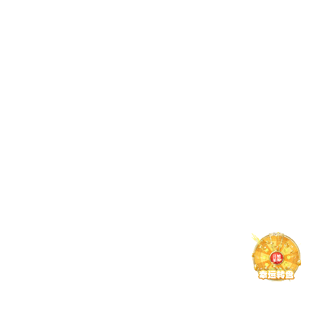
方都试图通过防守来寻找突破口。这时候，亚历山大
发挥出色，通过一次漂亮的三分投篮，将比分拉开，
为球队打下心理基础。而这一投篮，不仅点燃了全队
士气，也让观众见识到了他的实力。
第二节开始后，对手尝试加强防守，但无奈于亚历山
大发挥稳定，再次帮助球队扩大领先优势。他用精湛
的技术和敏锐的嗅觉，把握住了一切得分机会。这一
系列精彩表现，使得对手陷入被动局面，也进一步巩
固了球队领先地位。
最后，在第四节决胜阶段，当对手试图进行反击之
际，狄龙和其他队员形成合围，以极强的防守封堵住
对方攻击路线。这个时候，无论是进攻还是防守，都
显示出了两人的默契配合，让整个比赛进入高潮。从