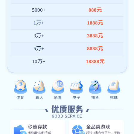
1、尚帕尼的个人表现
首先，尚帕尼在首节的出色发挥显示了他的超凡实
力。他不仅凭借敏锐的篮球智商做出正确选择，还充
分利用自己的身体素质与技术能力，将每次进攻机会
转化为得分。在比赛开始不久，他便展现出了令人眼
前一亮的投篮状态，多次命中三分球和突破上篮，为
球队迅速建立起领先优势。
其次，在这段时间内，尚帕尼不仅仅是得分，他还积
极参与防守和组织进攻。他通过紧凑的防守限制了对
手的重要球员，让对方难以找到合适的进攻节奏。此
外，他还通过助攻帮助队友得分，展现出了全面的篮
球技能，使得整支球队更加团结协作。