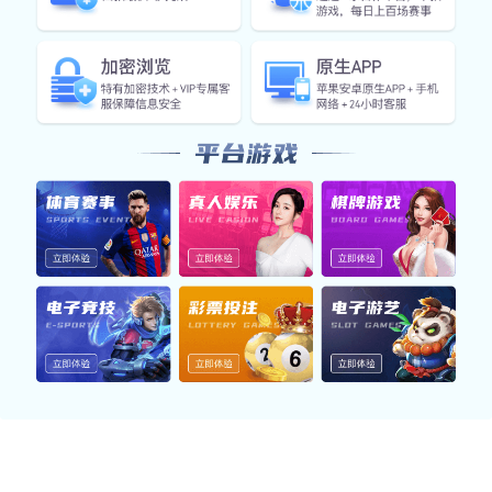
能够再次体验那种身处绿茵场上的感觉，无论是在竞
技水平上还是情感层面。
此外，这样的决定也反映出他对自己身体状况和心理
健康的关注。在远离高强度比赛之后，许多运动员都
会面临体重增加和状态下滑的问题。而斯内德则希望
通过参与业余联赛来保持身体活力，并激励自己朝着
更健康、更积极的人生态度前进。
2、减重过程及效果
为了更好地适应业余联赛，斯内德开始了一系列严格
的减肥计划。他制定了科学合理的饮食方案，并结合
规律性的锻炼，以此来达成减掉10公斤体重的目标。
这不仅仅是外形上的变化，更是对自身能力的一种提