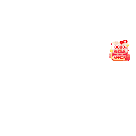
向成功之路。
4、回归意义与未来展望
对于41岁的斯内德而言，此次重返业余联赛具有重要
意义，不仅能延续他的足球梦，还能传递积极向上的
生活态度。他用自己的实际行动告诉大家，只要热
爱，就没有什么是不可能实现的。从某种程度上来
说，这是对年轻一代的一种激励，希望他们能够勇敢
追梦，无畏年龄限制。
与此同时，此次经历也让他重新审视自己的生活方式
和价值观。在享受足球所带来的快乐同时，他开始关
注自己的身心健康，将运动融入日常生活，从而形成
良性循环。这一转变或许会影响到他今后的职业规
划，无论是在教练岗位还是其他领域，都将继续发挥