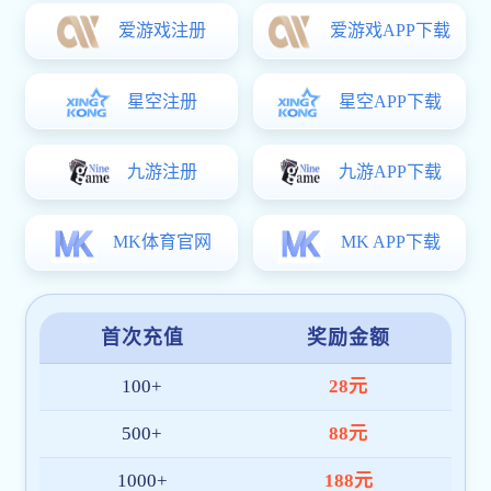
詹姆斯强调东契奇与里夫斯的
重要性整个赛季都将围绕他们
展开
2026-05-27 21:25
46 次阅读
首页
/
体育看点
在即将开始的新赛季中，洛杉矶湖人队的当家球星勒
布朗·詹姆斯明确表示，球队未来的成功将围绕两位年
轻球员——卢卡·东契奇和奥斯汀·里夫斯展开。詹姆斯
认为，这两名球员不仅是球队进攻端的重要保障，更
是防守体系中的关键一环。在本文中，我们将从四个
方面深入探讨詹姆斯对东契奇与里夫斯重要性的强
调，以及整个赛季如何围绕他们进行布局。这四个方