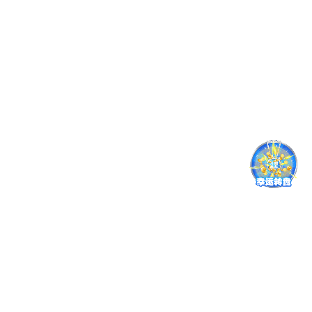
非常重要且多变的位置。
除了个人技能外，里夫斯在心理素质上也显得非常成
熟。他能够承受住高压环境下的重要比赛，并能发挥
出自己的最佳状态。这种韧劲正是湖人在争夺冠军过
程中所需要的重要品质。
随着经验积累和技术提升，里夫斯有望继续成长为一
名明星级别的球员。他的发展势头，将直接影响到湖
人的整体竞争力，而詹姆斯对此充满信心，希望通过
引导与支持，让里夫斯迅速融入球队节奏。
3、二者在团队中的化学反应
东契奇与里夫斯都是极具天赋且富有潜力的新星，他
们之间良好的化学反应对于湖人的成功至关重要。在
训练营期间，两人的默契配合已经初见成效，不少教