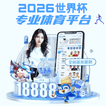
立即注册
世界杯网站推荐
带您畅享全球
体育盛事
专业平台，数据精准，
高清直播
覆盖热门体育项
目。
聚焦足球、篮球、电竞等赛事，
每日内容实时更
新
。
极速访问
下载APP