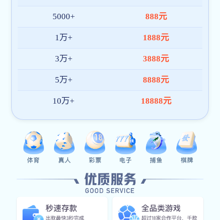
深刻印记。
1、聚勒的职业生涯历程
聚勒出生于德国的一座小城，从小便展现出对足球的
热爱。通过不懈努力，他在青训阶段崭露头角，最终
进入了职业联赛。在他的职业生涯初期，聚勒效力于
几支地方俱乐部，通过自身的努力逐步获得了机会。
随着时间推移，聚勒凭借其扎实的基本功和优秀的比
赛意识，在德甲中的表现愈发突出。他曾效力于多个
知名俱乐部，每一次转会都成为各大媒体争相报道的
话题。他在场上的稳定发挥，使得他逐渐成为球队不
可或缺的一员。
如今，当他迎来300场德甲比赛的重要时刻，不仅是