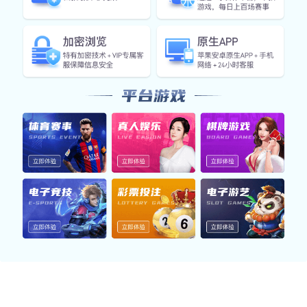
个人职业生涯的一次总结，也是对过往艰辛岁月的一
种致敬。这一里程碑见证了他的坚持与奋斗，而这样
的经历也激励着无数年轻球员追求自己的梦想。
2、对德甲的贡献
作为一名防线核心，聚勒在场上承担着重要责任。他
不仅具备强大的身体素质，还拥有极佳的预判能力和
领导才能，这使得他成为球队防守体系中的关键一
环。在过去的比赛中，他多次通过精准铲截和果断解
围化解对手威胁，为球队赢得宝贵时机。
此外，聚勒还积极参与进攻，他善于把握定位球机
会，并且能够适时插上助攻，为球队创造更多进攻选
择。这种全能型后卫角色，让他的价值不断提升，也
为德甲联赛增添了不少观赏性。